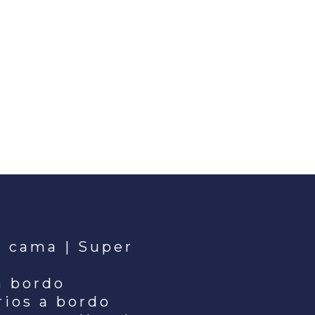
12 DÍAS
7 NOCHES
i cama | Super
a bordo
rios a bordo