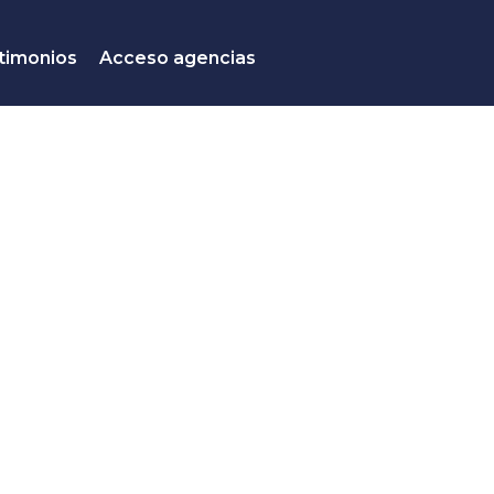
timonios
Acceso agencias
n Pausa.