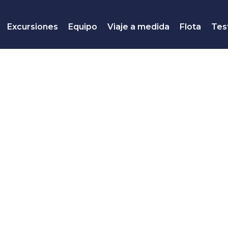
Excursiones
Equipo
Viaje a medida
Flota
Tes
Camboriu
 Playa Y Diversión Si
HOTEL BRASIL EXPRESS