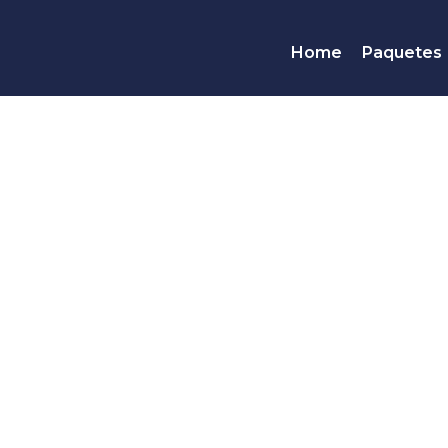
Home
Paquetes
Ciudad,
DESDE
935
U$D