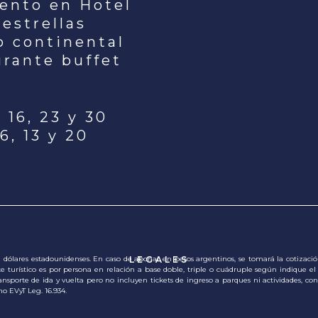
iento en Hotel
 estrellas
o continental
urante buffet
 16, 23 y 30
, 13 y 20
dólares estadounidenses. En caso de abonar en pesos argentinos, se tomará la cotización 
LEGALES
te turístico es por persona en relación a base doble, triple o cuádruple según indique el
sporte de ida y vuelta pero no incluyen tickets de ingreso a parques ni actividades, consul
o EVyT Leg. 16.934.